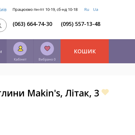
Київ
Працюємо пн-пт 10-19, сб-нд 10-18
Ru
Ua
(063) 664-74-30
(095) 557-13-48
КОШИК
и
Кабінет
Вибрано 0
лини Makin's, Літак, 3