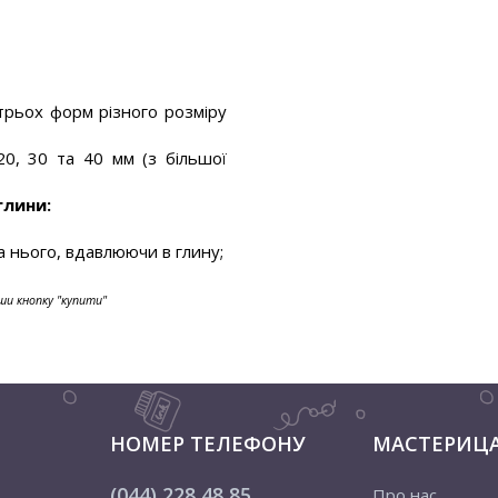
 трьох форм різного розміру
0, 30 та 40 мм (з більшої
глини:
а нього, вдавлюючи в глину;
ши кнопку "купити"
НОМЕР ТЕЛЕФОНУ
МАСТЕРИЦ
(044) 228 48 85
Про нас