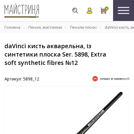
0
Головна
Пензлі, мастихіни
Пензли плоскі
daVinci кисть ак
daVinci кисть акварельна, із
синтетики плоска Ser. 5898, Extra
soft synthetic fibres №12
Артикул: 5898_12
немає в наявності