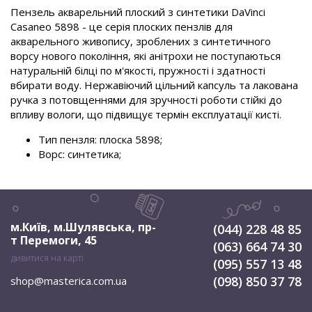
Пензель акварельний плоский з синтетики DaVinci
Casaneo 5898 - це серія плоских пензлів для
акварельного живопису, зроблених з синтетичного
ворсу нового покоління, які анітрохи не поступаються
натуральній білці по м'якості, пружності і здатності
вбирати воду. Нержавіючий цільний капсуль та лакована
ручка з потовщеннями для зручності роботи стійкі до
впливу вологи, що підвищує термін експлуатації кисті.
Тип пензля: плоска 5898;
Ворс: синтетика;
м.Київ, м.Шулявська
,
пр-
(044) 228 48 85
т Перемоги, 45
(063) 664 74 30
дивитися на карті
(095) 557 13 48
(098) 850 37 78
shop@masterica.com.ua