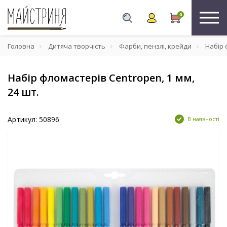
0
Головна
Дитяча творчість
Фарби, пензлі, крейди
Набір ф
Набір фломастерів Centropen, 1 мм,
24 шт.
Артикул: 50896
В наявності