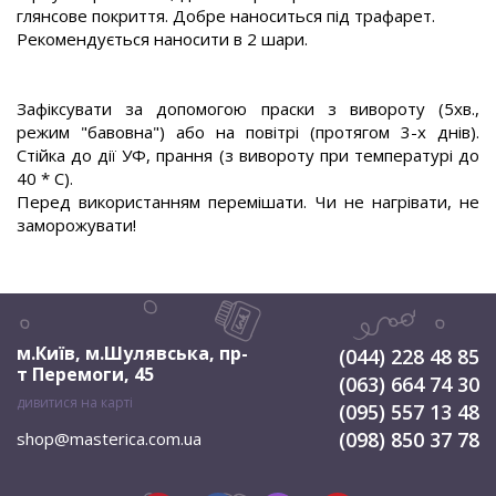
глянсове покриття. Добре наноситься під трафарет.
Рекомендується наносити в 2 шари.
Зафіксувати за допомогою праски з вивороту (5хв.,
режим "бавовна") або на повітрі (протягом 3-х днів).
Стійка до дії УФ, прання (з вивороту при температурі до
40 * С).
Перед використанням перемішати. Чи не нагрівати, не
заморожувати!
м.Київ, м.Шулявська
,
пр-
(044) 228 48 85
т Перемоги, 45
(063) 664 74 30
дивитися на карті
(095) 557 13 48
(098) 850 37 78
shop@masterica.com.ua