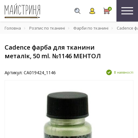
0
Головна
Розпис по тканині
Фарби по тканині
Cadence фа
Cadence фарба для тканини
металік, 50 ml. №1146 МЕНТОЛ
Артикул: CA019424_1146
В наявності