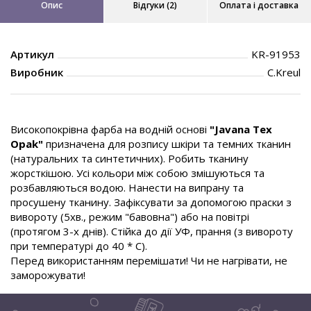
Опис
Відгуки (2)
Оплата і доставка
Артикул
KR-91953
Виробник
C.Kreul
Високопокрівна фарба на водній основі
"Javana Tex
Opak"
призначена для розпису шкіри та темних тканин
(натуральних та синтетичних). Робить тканину
жорсткішою. Усі кольори між собою змішуються та
розбавляються водою. Нанести на випрану та
просушену тканину. Зафіксувати за допомогою праски з
вивороту (5хв., режим "бавовна") або на повітрі
(протягом 3-х днів). Стійка до дії УФ, прання (з вивороту
при температурі до 40 * С).
Перед використанням перемішати! Чи не нагрівати, не
заморожувати!