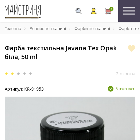
0
Головна
Розпис по тканині
Фарби по тканині
Фарба текс
Фарба текстильна Javana Tex Opak
біла, 50 ml
2 отзыва
Артикул: KR-91953
В наявності