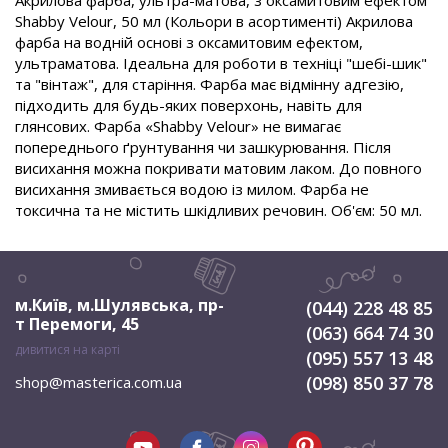
Акрилова фарба, ультра-матова, з оксамитовим ефектом
Shabby Velour, 50 мл (Кольори в асортименті) Акрилова
фарба на водній основі з оксамитовим ефектом,
ультраматова. Ідеальна для роботи в техніці "шебі-шик"
та "вінтаж", для старіння. Фарба має відмінну адгезію,
підходить для будь-яких поверхонь, навіть для
глянсових. Фарба «Shabby Velour» не вимагає
попереднього ґрунтування чи зашкурювання. Після
висихання можна покривати матовим лаком. До повного
висихання змивається водою із милом. Фарба не
токсична та не містить шкідливих речовин. Об'єм: 50 мл.
м.Київ, м.Шулявська
,
пр-
(044) 228 48 85
т Перемоги, 45
(063) 664 74 30
дивитися на карті
(095) 557 13 48
(098) 850 37 78
shop@masterica.com.ua