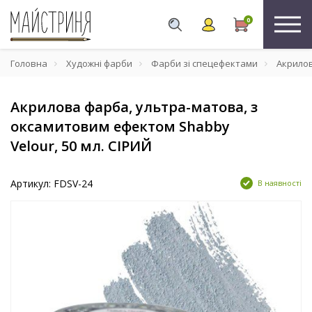
0
Головна
Художні фарби
Фарби зі спецефектами
Акрилов
Акрилова фарба, ультра-матова, з
оксамитовим ефектом Shabby
Velour, 50 мл. СІРИЙ
Артикул: FDSV-24
В наявності