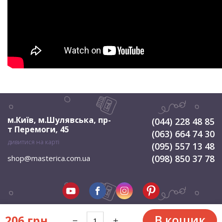
м.Київ, м.Шулявська
,
пр-
(044) 228 48 85
т Перемоги, 45
(063) 664 74 30
дивитися на карті
(095) 557 13 48
(098) 850 37 78
shop@masterica.com.ua
В кошик
206 грн