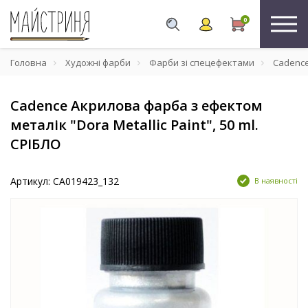
0
Головна
Художні фарби
Фарби зі спецефектами
Cadence 
Cadence Акрилова фарба з ефектом
металік "Dora Metallic Paint", 50 ml.
СРІБЛО
Артикул: CA019423_132
В наявності