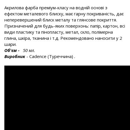
Акрилова фарба преміум-класу на водній основі з
ефектом металевого блиску, має гарну покриваність, дає
неперевершений блиск металу та глянсове покриття.
Призначений для будь-яких поверхонь: папір, картон, всі
види пластику та пінопласту, метал, скло, полімерна
глина, шкіра, тканина і т.д. Рекомендовано наносити у 2
шари.
Об'єм
-
50 мл.
Виробник
- Cadence (Туреччина)
.