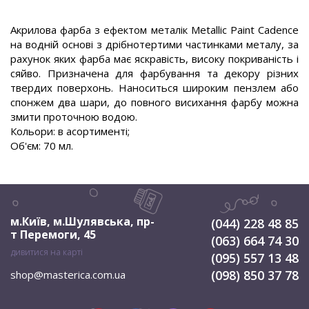
Акрилова фарба з ефектом металік Metallic Paint Cadence
на водній основі з дрібнотертими частинками металу, за
рахунок яких фарба має яскравість, високу покриваність і
сяйво. Призначена для фарбування та декору різних
твердих поверхонь. Наноситься широким пензлем або
спонжем два шари, до повного висихання фарбу можна
змити проточною водою.
Кольори: в асортименті;
Об'єм: 70 мл.
м.Київ, м.Шулявська
,
пр-
(044) 228 48 85
т Перемоги, 45
(063) 664 74 30
дивитися на карті
(095) 557 13 48
(098) 850 37 78
shop@masterica.com.ua