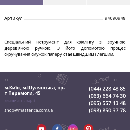
Артикул
94090948
Спеціальний інструмент для квіллінгу зі зручною
дерев'яною ручкою. З його допомогою процес
скручування смужок паперу стає швидшим і легшим.
м.Київ, м.Шулявська
,
пр-
(044) 228 48 85
т Перемоги, 45
(063) 664 74 30
дивитися на карті
(095) 557 13 48
(098) 850 37 78
shop@masterica.com.ua