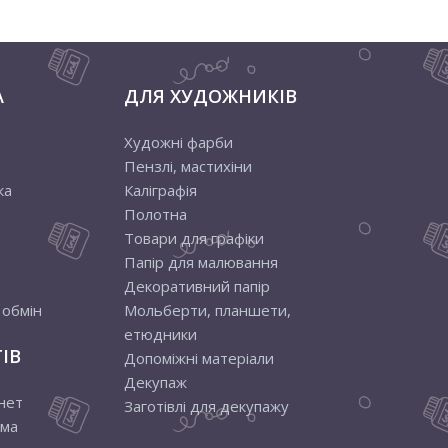
А
ДЛЯ ХУДОЖНИКІВ
Художні фарби
Пензлі, мастихіни
ка
Каліграфія
Полотна
Товари для графіки
Папір для малювання
Декоративний папір
 обмін
Мольберти, планшети,
етюдники
ІВ
Допоміжні матеріали
Декупаж
нет
Заготівлі для декупажу
ама