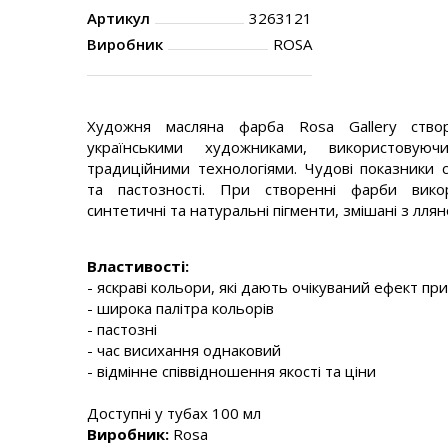
Артикул
3263121
Виробник
ROSA
Художня масляна фарба Rosa Gallery ство
українськими художниками, використовую
традиційними технологіями. Чудові показники св
та пастозності. При створенні фарби викори
синтетичні та натуральні пігменти, змішані з ллян
Властивості:
- яскраві кольори, які дають очікуваний ефект пр
- широка палітра кольорів
- пастозні
- час висихання однаковий
- відмінне співвідношення якості та ціни
Доступні у тубах 100 мл
Виробник:
Rosa