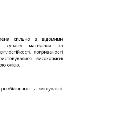
рена спільно з відомими
чи сучасні матеріали за
ітлостійкості, покриваності
стовувалися високоякісні
ою олією.
и розбілюванні та змішуванні