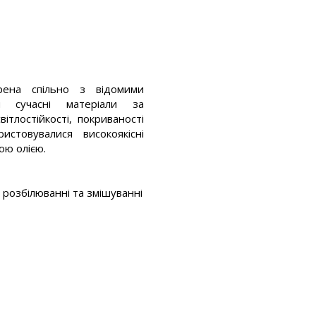
рена спільно з відомими
чи сучасні матеріали за
ітлостійкості, покриваності
стовувалися високоякісні
ою олією.
и розбілюванні та змішуванні