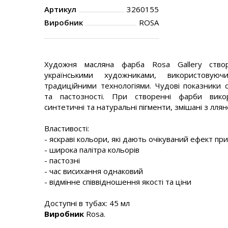
Артикул
3260155
Виробник
ROSA
Художня масляна фарба Rosa Gallery ство
українськими художниками, використовую
традиційними технологіями. Чудові показники св
та пастозності. При створенні фарби викори
синтетичні та натуральні пігменти, змішані з ллян
Властивості:
- яскраві кольори, які дають очікуваний ефект пр
- широка палітра кольорів
- пастозні
- час висихання однаковий
- відмінне співвідношення якості та ціни
Доступні в тубах: 45 мл
Виробник
Rosa.