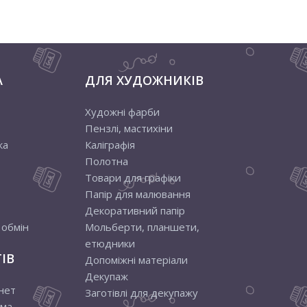
А
ДЛЯ ХУДОЖНИКІВ
Художні фарби
Пензлі, мастихіни
ка
Каліграфія
Полотна
Товари для графіки
Папір для малювання
Декоративний папір
 обмін
Мольберти, планшети,
етюдники
ІВ
Допоміжні матеріали
Декупаж
нет
Заготівлі для декупажу
ама