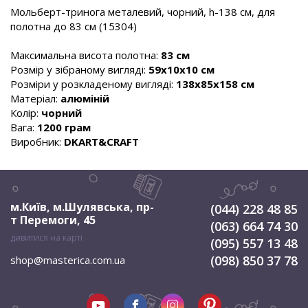
Мольберт-тринога металевий, чорний, h-138 см, для
полотна до 83 см (15304)
Максимальна висота полотна:
83 см
Розмір у зібраному вигляді:
59х10х10 см
Розміри у розкладеному вигляді:
138х85х158 см
Матеріал:
алюміній
Колір:
чорний
Вага:
1200 грам
Виробник:
DKART&CRAFT
м.Київ, м.Шулявська
,
пр-
(044) 228 48 85
т Перемоги, 45
(063) 664 74 30
дивитися на карті
(095) 557 13 48
(098) 850 37 78
shop@masterica.com.ua