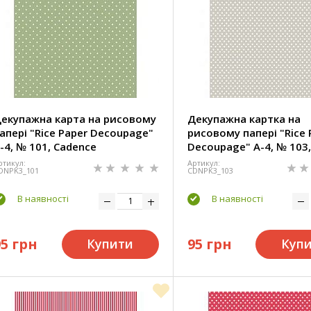
екупажна карта на рисовому
Декупажна картка на
апері "Rice Paper Decoupage"
рисовому папері "Rice 
-4, № 101, Cadence
Decoupage" А-4, № 103,
Cadence
ртикул:
Артикул:
DNPK3_101
CDNPK3_103
В наявності
В наявності
95 грн
95 грн
Купити
Куп