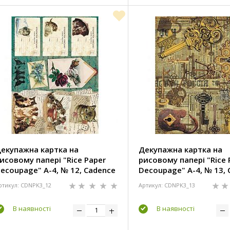
екупажна картка на
Декупажна картка на
исовому папері "Rice Paper
рисовому папері "Rice 
ecoupage" А-4, № 12, Cadence
Decoupage" А-4, № 13, 
ртикул: CDNPK3_12
Артикул: CDNPK3_13
В наявності
В наявності