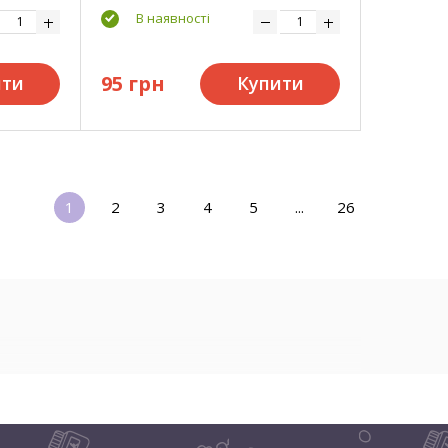
В наявності
95 грн
ити
Купити
1
2
3
4
5
...
26