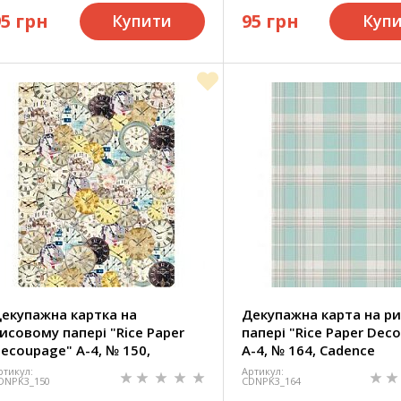
95 грн
95 грн
Купити
Куп
екупажна картка на
Декупажна карта на р
исовому папері "Rice Paper
папері "Rice Paper Dec
ecoupage" А-4, № 150,
А-4, № 164, Cadence
adence
ртикул:
Артикул:
DNPK3_150
CDNPK3_164