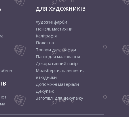
А
ДЛЯ ХУДОЖНИКІВ
Художні фарби
Пензлі, мастихіни
ка
Каліграфія
Полотна
Товари для графіки
Папір для малювання
Декоративний папір
 обмін
Мольберти, планшети,
етюдники
ІВ
Допоміжні матеріали
Декупаж
нет
Заготівлі для декупажу
ама