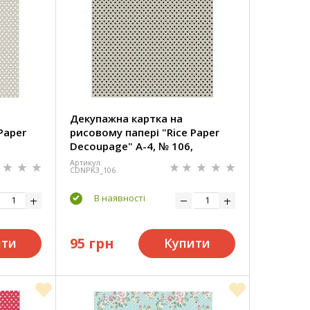
Декупажна картка на
Paper
рисовому папері "Rice Paper
Decoupage" А-4, № 106,
Cadence
Артикул:
CDNPK3_106
В наявності
95 грн
ити
Купити