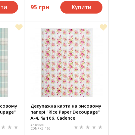
95 грн
ити
Купити
исовому
Декупажна карта на рисовому
oupage"
папері "Rice Paper Decoupage"
А-4, № 166, Cadence
Артикул:
CDNPK3_166