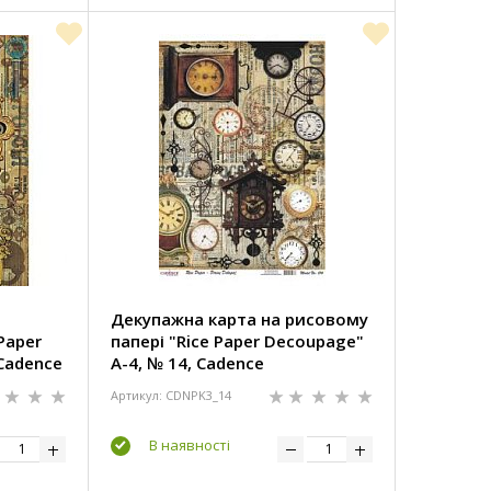
Декупажна карта на рисовому
Paper
папері "Rice Paper Decoupage"
Cadence
А-4, № 14, Cadence
Артикул: CDNPK3_14
В наявності