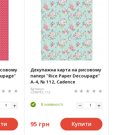
исовому
Декупажна карта на рисовому
oupage"
папері "Rice Paper Decoupage"
А-4, № 112, Cadence
Артикул:
CDNPK3_112
В наявності
95 грн
ити
Купити