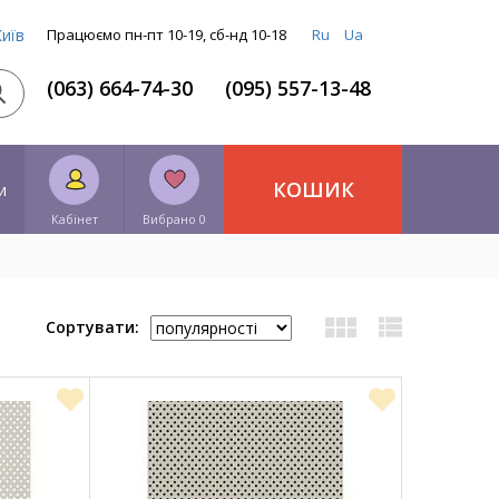
Київ
Працюємо пн-пт 10-19, сб-нд 10-18
Ru
Ua
(063) 664-74-30
(095) 557-13-48
КОШИК
и
Кабінет
Вибрано 0
Сортувати: