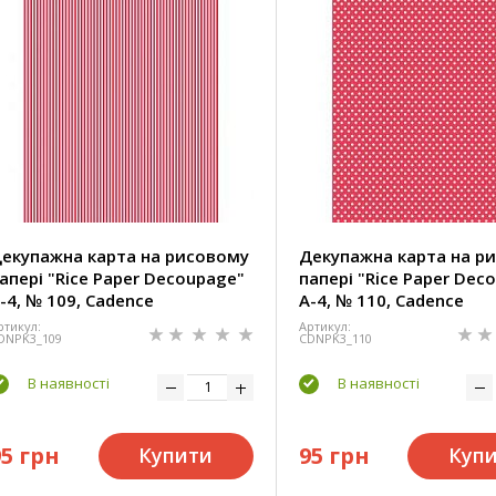
екупажна карта на рисовому
Декупажна карта на р
апері "Rice Paper Decoupage"
папері "Rice Paper Dec
-4, № 109, Cadence
А-4, № 110, Cadence
ртикул:
Артикул:
DNPK3_109
CDNPK3_110
В наявності
В наявності
95 грн
95 грн
Купити
Куп