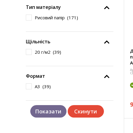
Тип матеріалу
Рисовий папір (
171
)
Щільність
Д
20 г/м2 (
39
)
п
А
А
C
Формат
А3 (
39
)