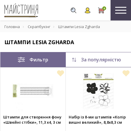
0
Головна
Скрапбукінг
Штампи Lesia Zgharda
ШТАМПИ LESIA ZGHARDA
Фильтр
За популярністю
Штампи для створення фону
Набір із 8-ми штампів «Колір
«Швейні стібки», 11,3 х4, 3 см
вишні великий», 8,8х8,3 см