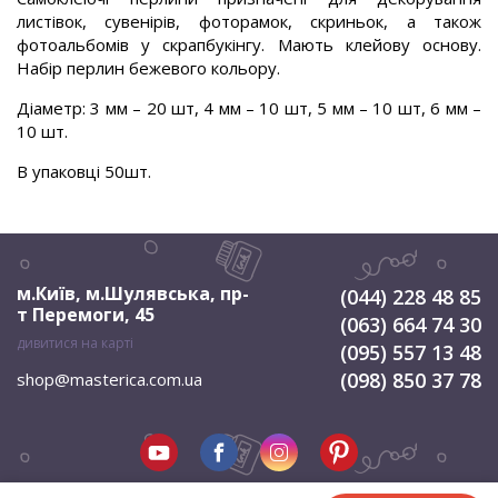
листівок, сувенірів, фоторамок, скриньок, а також
фотоальбомів у скрапбукінгу. Мають клейову основу.
Набір перлин бежевого кольору.
Діаметр: 3 мм – 20 шт, 4 мм – 10 шт, 5 мм – 10 шт, 6 мм –
10 шт.
В упаковці 50шт.
м.Київ, м.Шулявська
,
пр-
(044) 228 48 85
т Перемоги, 45
(063) 664 74 30
дивитися на карті
(095) 557 13 48
(098) 850 37 78
shop@masterica.com.ua