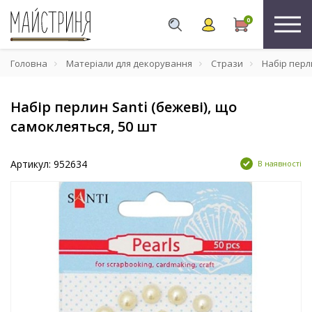
0
Головна
Матеріали для декорування
Стрази
Набір перли
Набір перлин Santi (бежеві), що
самоклеяться, 50 шт
Артикул: 952634
В наявності