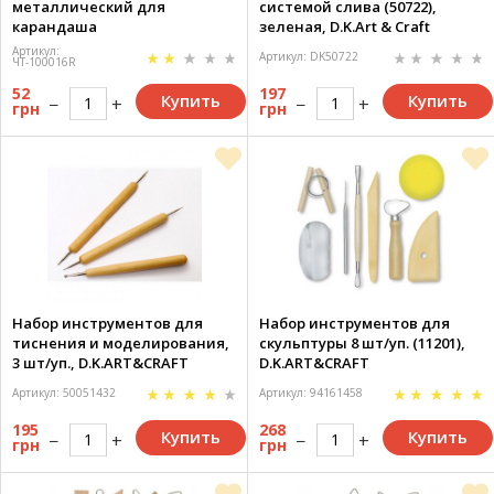
металлический для
системой слива (50722),
карандаша
зеленая, D.K.Art & Craft
Артикул:
Артикул: DK50722
ЧТ-100016R
52
197
Купить
Купить
грн
грн
Набор инструментов для
Набор инструментов для
тиснения и моделирования,
скульптуры 8 шт/уп. (11201),
3 шт/уп., D.K.ART&CRAFT
D.K.ART&CRAFT
Артикул: 50051432
Артикул: 94161458
195
268
Купить
Купить
грн
грн