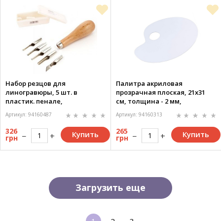
Набор резцов для
Палитра акриловая
линогравюры, 5 шт. в
прозрачная плоская, 21х31
пластик. пенале,
см, толщина - 2 мм,
D.K.ART&CRAFT
D.K.ART&CRAFT
Артикул: 94160487
Артикул: 94160313
326
265
Купить
Купить
грн
грн
Загрузить еще