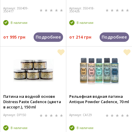
Артикул: 350409-
Артикул: 350418-
350417
350426
В наличии
В наличии
Подробнее
Подробнее
от
995 грн
от
214 грн
Патина на водной основе
Рельефная водная патина
Distress Paste Cadence (цвета
Antique Powder Cadence, 70 ml
в ассорт.), 150 ml
Артикул: DP150
Артикул: CA129
В наличии
В наличии