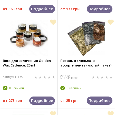
Подробнее
Подробнее
от
363 грн
от
177 грн
Воск для золочения Golden
Поталь в хлопьях, в
Wax Cadence, 20 ml
ассортименте (малый пакет)
Артикул:
Артикул: 111_90
NSIF14510000
В наличии
В наличии
Подробнее
Подробнее
от
273 грн
от
25 грн