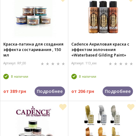
Краска-патина для создания
Cadence Акриловая краска c
эффекта состаривания , 150
эффектом золочения
мл
«Waterbased Gilding Paint»
(цвета в ассорт.), 70 ml.
Артикул: RP_00
Артикул: 113_xxx
В наличии
В наличии
Подробнее
Подробнее
от
389 грн
от
206 грн