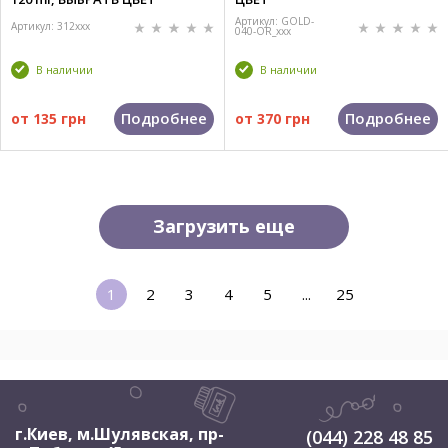
Артикул: GOLD-
Артикул: 312xxx
040-OR_xxx
В наличии
В наличии
Подробнее
Подробнее
от
135 грн
от
370 грн
Загрузить еще
1
2
3
4
5
...
25
г.Киев, м.Шулявская
,
пр-
(044) 228 48 85