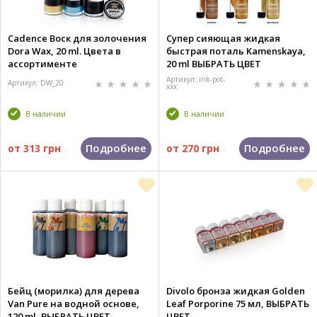
Cadence Воск для золочения
Супер сияющая жидкая
Dora Wax, 20 ml. Цвета в
быстрая поталь Kamenskaya,
ассортименте
20 ml ВЫБРАТЬ ЦВЕТ
Артикул: ink-pot-
Артикул: DW_20
xxx
В наличии
В наличии
Подробнее
Подробнее
от
313 грн
от
270 грн
Бейц (морилка) для дерева
Divolo бронза жидкая Golden
Van Pure на водной основе,
Leaf Porporine 75 мл, ВЫБРАТЬ
120 ml, ВЫБРАТЬ ЦВЕТ
ЦВЕТ