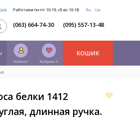
Київ
Работаем пн-пт 10-19, сб-вс 10-18
Ru
Ua
(063) 664-74-30
(095) 557-13-48
КОШИК
и
Кабинет
Выбрано 0
№6
оса белки 1412
углая, длинная ручка.