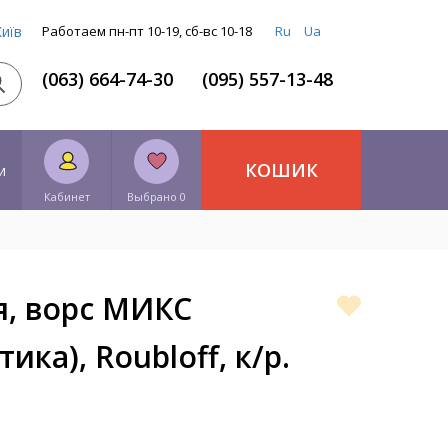
Київ
Работаем пн-пт 10-19, сб-вс 10-18
Ru
Ua
(063) 664-74-30
(095) 557-13-48
КОШИК
и
Кабинет
Выбрано 0
я, ворс МИКС
ика), Roubloff, к/р.