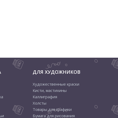
А
ДЛЯ ХУДОЖНИКОВ
Художественные краски
Кисти, мастихины
ка
Каллиграфия
Холсты
Товары для графики
ьи
Бумага для рисования