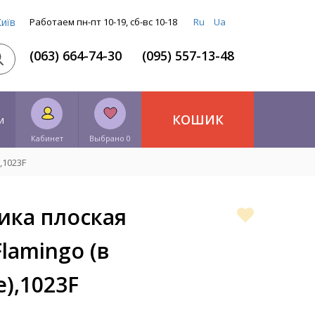
Київ
Работаем пн-пт 10-19, сб-вс 10-18
Ru
Ua
(063) 664-74-30
(095) 557-13-48
КОШИК
и
Кабинет
Выбрано 0
,1023F
ика плоская
lamingo (в
),1023F