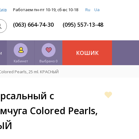
Київ
Работаем пн-пт 10-19, сб-вс 10-18
Ru
Ua
(063) 664-74-30
(095) 557-13-48
КОШИК
и
Кабинет
Выбрано 0
lored Pearls, 25 ml. КРАСНЫЙ
ерсальный с
чуга Colored Pearls,
НЫЙ