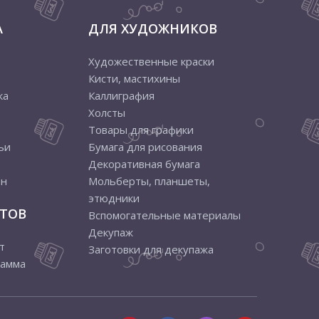
А
ДЛЯ ХУДОЖНИКОВ
Художественные краски
Кисти, мастихины
ка
Каллиграфия
Холсты
Товары для графики
ьи
Бумага для рисования
Декоративная бумага
ен
Мольберты, планшеты,
этюдники
ТОВ
Вспомогательные материалы
Декупаж
т
Заготовки для декупажа
рамма