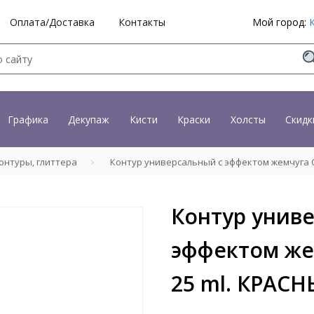
Оплата/Доставка
Контакты
Мой город:
Графика
Декупаж
Кисти
Краски
Холсты
Скидк
онтуры, глиттера
Контур универсальный с эффектом жемчуга Co
Контур унив
эффектом жем
25 ml. КРАС