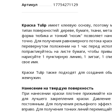
Артикул
17754271129
Краска Tulip
имеет клеевую основу, поэтому 
типах поверхностей: дереве, бумаге, ткани, мета
форма тюбика и тонкий "носик" позволяет нан
точно. Для получения равномерного потока краск
перевернутом положении на 1 час перед испо
попрактикуйтесь на листе бумаги, чтобы привы
нарисуйте 1 пунктирную линию, 1 зигзаг, 1 сп
свое имя.
Краски Tulip также подходят для создания об
жемчужин.
Нанесение на твердую поверхность
При нанесении краски плотнее прижимайте ко
для лучшего закрепления краски. Давлен
постоянным. Для получения рельефного эффект
вправо. Для получения тонких линий перемещай