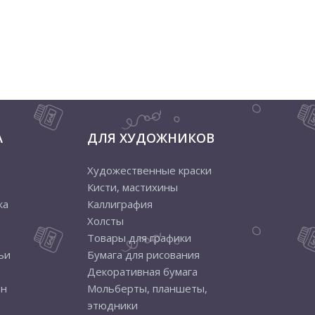
А
ДЛЯ ХУДОЖНИКОВ
Художественные краски
Кисти, мастихины
ка
Каллиграфия
Холсты
Товары для графики
ьи
Бумага для рисования
Декоративная бумага
ен
Мольберты, планшеты,
этюдники