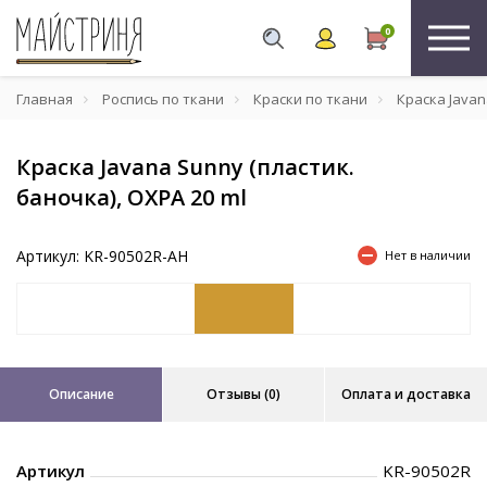
0
Главная
Роспись по ткани
Краски по ткани
Краска Javan
Краска Javana Sunny (пластик.
баночка), ОХРА 20 ml
Артикул: KR-90502R-AH
Нет в наличии
Описание
Отзывы (0)
Оплата и доставка
Артикул
KR-90502R