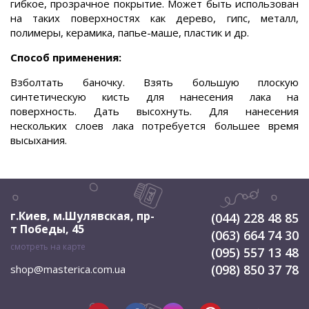
гибкое, прозрачное покрытие. М
ожет быть использован
на таких поверхностях как дерево, гипс, металл,
полимеры, керамика, папье-маше, пластик и др.
Способ применения:
Взболтать баночку. Взять большую плоскую
синтетическую кисть для нанесения лака на
поверхность. Дать высохнуть. Для нанесения
нескольких слоев лака потребуется большее время
высыхания.
г.Киев, м.Шулявская
,
пр-
(044) 228 48 85
т Победы, 45
(063) 664 74 30
смотреть на карте
(095) 557 13 48
(098) 850 37 78
shop@masterica.com.ua