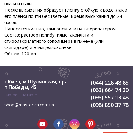
влаги и пыли.
После высыхания образует пленку стойкую к воде. Лак и
его пленка почти бесцветные. Время высыхания до 24
часов.
Наносится кистью, тампоном или пульверизатором.
Состав: раствор полибутилметакрилата и
стиролакрилатного сополимера в пинене (или
скипидаре) и этилцеллозольве.
Объем: 120 мл.
г.Киев, м.Шулявская
,
пр-
(044) 228 48 85
т Победы, 45
(063) 664 74 30
смотреть на карте
(095) 557 13 48
(098) 850 37 78
shop@masterica.com.ua