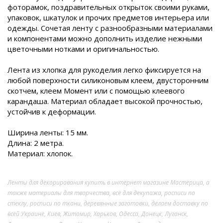
фоторамок, поздравительных открыток своими руками,
упаковок, шкатулок и прочих предметов интерьера или
одежды. Сочетая ленту с разнообразными материалами
и компонентами можно дополнить изделие нежными
цветочными нотками и оригинальностью.
Лента из хлопка для рукоделия легко фиксируется на
любой поверхности силиконовым клеем, двусторонним
скотчем, клеем Момент или с помощью клеевого
карандаша. Материал обладает высокой прочностью,
устойчив к деформации.
Ширина ленты: 15 мм.
Длина: 2 метра.
Материал: хлопок.
Ленты для декорирования купить в интернет магазине Мастерица, а
также материалы для творчества, всё для декупажа, росписи по
стеклу, росписи по ткани, деревянные заготовки, делаем доставку по
всей Украине, Киев, Житомир, Харьков, Одесса, Донецк, Луганск,