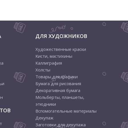
А
ДЛЯ ХУДОЖНИКОВ
Художественные краски
Кисти, мастихины
ка
Каллиграфия
Холсты
Товары для графики
ьи
Бумага для рисования
Декоративная бумага
ен
Мольберты, планшеты,
этюдники
ТОВ
Вспомогательные материалы
Декупаж
т
Заготовки для декупажа