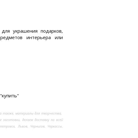
 для украшения подарков,
предметов интерьера или
"купить"
 а также, материалы для творчества,
ые заготовки, делаем доставку по всей
опетровск, Львов, Чернигов, Черкассы,