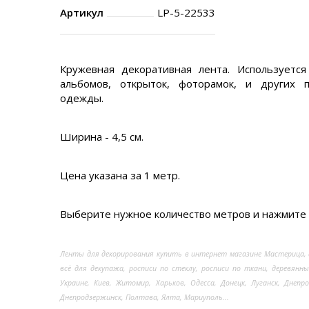
Артикул
LP-5-22533
Кружевная декоративная лента. Используется
альбомов, открыток, фоторамок, и других 
одежды.
Ширина - 4,5 см.
Цена указана за 1 метр.
Выберите нужное количество метров и нажмите 
Ленты для декорирования купить в интернет магазине Мастерица,
всё для декупажа, росписи по стеклу, росписи по ткани, деревянн
Украине, Киев, Житомир, Харьков, Одесса, Донецк, Луганск, Днепр
Днепродзержинск, Полтава, Ялта, Мариуполь...