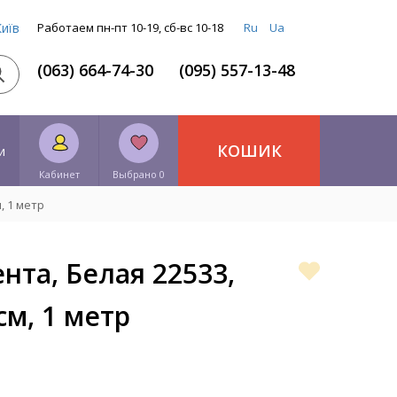
Київ
Работаем пн-пт 10-19, сб-вс 10-18
Ru
Ua
(063) 664-74-30
(095) 557-13-48
КОШИК
и
Кабинет
Выбрано 0
, 1 метр
нта, Белая 22533,
см, 1 метр