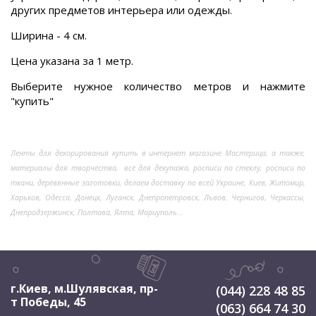
других предметов интерьера или одежды.
Ширина - 4 см.
Цена указана за 1 метр.
Выберите нужное количество метров и нажмите
"купить"
Ленты для декорирования купить в интернет магазине Мастерица, а также,
материалы для творчества, всё для декупажа, росписи по стеклу, росписи по
ткани, деревянные заготовки, делаем доставку по всей Украине, Киев, Житомир,
Харьков, Одесса, Донецк, Луганск, Днепропетровск, Львов, Чернигов, Черкассы,
Днепродзержинск, Полтава, Ялта, Мариуполь...
г.Киев, м.Шулявская
,
пр-
(044) 228 48 85
т Победы, 45
(063) 664 74 30