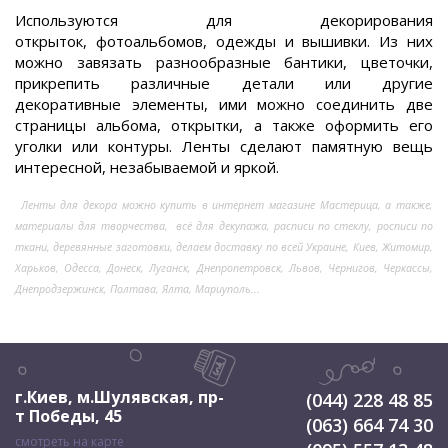
Используются для декорирования
открыток, фотоальбомов, одежды и вышивки. Из них
можно завязать разнообразные бантики, цветочки,
прикрепить различные детали или другие
декоративные элементы, ими можно соединить две
страницы альбома, открытки, а также оформить его
уголки или контуры. Ленты сделают памятную вещь
интересной, незабываемой и яркой.
Ленты для декора можно купить в интернет магазине Мастерица, а также,
материалы для творчества, всё для декупажа, расписи по стеклу, росписи по
ткани, деревянные заготовки, делаем доставку по всей Украине, Киев, Житомир,
Харьков, Одесса, Донеск, Луганск, Днепропетровск, Львов, Чернигов, Черкассы,
Днепродзержинск, Полтава, Ялта, Мариуполь...
г.Киев, м.Шулявская
,
пр-
(044) 228 48 85
т Победы, 45
(063) 664 74 30
смотреть на карте