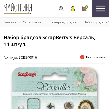
0
Главная
Скрапбукинг
Люверсы, брадсы
Набор брадсов S
Набор брадсов ScrapBerry's Версаль,
14 шт/уп.
Артикул: SCB340916
Нет в наличии