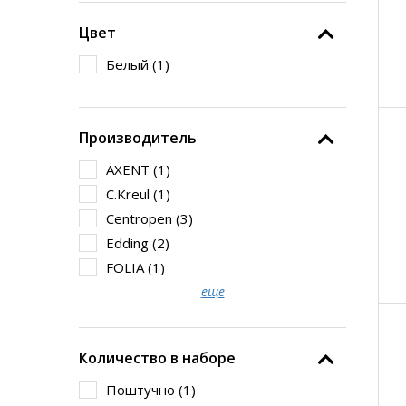
Цвет
Белый (
1
)
Производитель
AXENT (
1
)
C.Kreul (
1
)
Centropen (
3
)
Edding (
2
)
FOLIA (
1
)
еще
Количество в наборе
Поштучно (
1
)