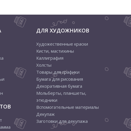
А
ДЛЯ ХУДОЖНИКОВ
Художественные краски
Кисти, мастихины
ка
Каллиграфия
Холсты
Товары для графики
ьи
Бумага для рисования
Декоративная бумага
ен
Мольберты, планшеты,
этюдники
ТОВ
Вспомогательные материалы
Декупаж
т
Заготовки для декупажа
рамма