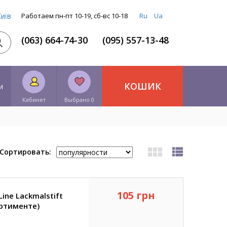
Київ
Работаем пн-пт 10-19, сб-вс 10-18
Ru
Ua
(063) 664-74-30
(095) 557-13-48
КОШИК
и
Кабинет
Выбрано 0
Сортировать:
105 грн
ine Lackmalstift
ортименте)