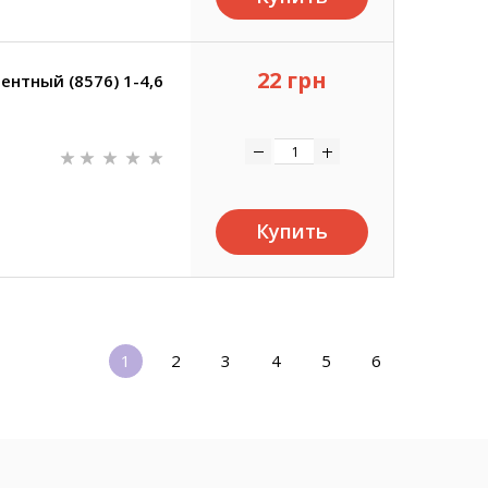
22 грн
ентный (8576) 1-4,6
Купить
1
2
3
4
5
6