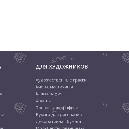
А
ДЛЯ ХУДОЖНИКОВ
Художественные краски
Кисти, мастихины
ка
Каллиграфия
Холсты
Товары для графики
ьи
Бумага для рисования
Декоративная бумага
ен
Мольберты, планшеты,