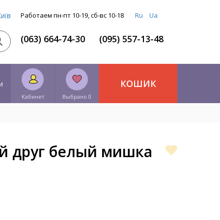
Київ
Работаем пн-пт 10-19, сб-вс 10-18
Ru
Ua
(063) 664-74-30
(095) 557-13-48
КОШИК
и
Кабинет
Выбрано 0
й друг белый мишка