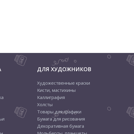
А
ДЛЯ ХУДОЖНИКОВ
Художественные краски
Кисти, мастихины
ка
Каллиграфия
Холсты
Товары для графики
ьи
Бумага для рисования
Декоративная бумага
ен
Мольберты, планшеты,