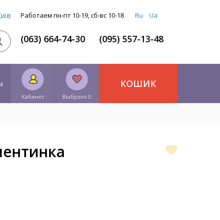
Київ
Работаем пн-пт 10-19, сб-вс 10-18
Ru
Ua
(063) 664-74-30
(095) 557-13-48
КОШИК
и
Кабинет
Выбрано 0
лентинка