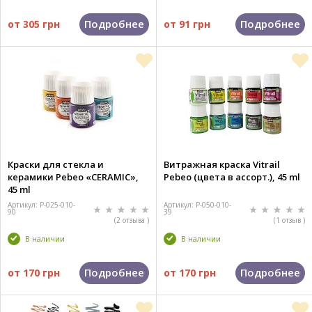
Подробнее
Подробнее
от
305 грн
от
91 грн
Краски для стекла и
Витражная краска Vitrail
керамики Pebeo «CERAMIC»,
Pebeo (цвета в ассорт.), 45 ml
45 ml
Артикул: P-025-010-
Артикул: P-050-010-
90
39
(2 отзыва )
(1 отзыв )
В наличии
В наличии
Подробнее
Подробнее
от
170 грн
от
170 грн