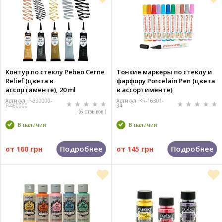
Контур по стеклу Pebeo Cerne
Тонкие маркеры по стеклу и
Relief (цвета в
фарфору Porcelain Pen (цвета
ассортименте), 20 ml
в ассортименте)
Артикул: P-390000-
Артикул: KR-16301-
P-460000
34
(6 отзывов )
В наличии
В наличии
Подробнее
Подробнее
от
160 грн
от
145 грн