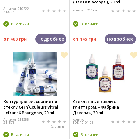
(цвета в ассорт.), 20 ml
Артикул: 210222-
Артикул: 210xxx
210794
В наличии
В наличии
Подробнее
Подробнее
от
408 грн
от
145 грн
Контур для рисования по
Стеклянные капли с
стеклу Cern`Couleurs Vitrail
глиттером, «Фабрика
Lefranс&Bourgeois, 20 ml
Декора», 30 ml
Артикул: 211588-
Артикул:
211595
FDDPG_01-08
(2 отзыва )
В наличии
В наличии