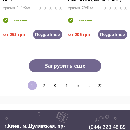
Артикул: P-1140xxx
Артикул: CA05_xx
В наличии
В наличии
Подробнее
Подробнее
от
253 грн
от
206 грн
Загрузить еще
1
2
3
4
5
...
22
г.Киев, м.Шулявская
,
пр-
(044) 228 48 85