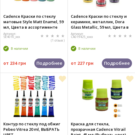
Cadence Краски по стеклу
Cadence Краски по стеклу и
матовые Style Matt Enamel, 59
керамике, металлик, Dora
мл, Цвета в ассортименте
Glass Metallic, 59 мл, Цвета в
ассортименте
Артикул:
Артикул:
SE4010_xxx
CA019425_xxxx
(1 отзыв )
В наличии
В наличии
Подробнее
Подробнее
от
234 грн
от
227 грн
Контур по стеклу под обжиг
Краска для стекла,
Pebeo Vitrea 20 ml, ВЫБРАТЬ
прозрачная Cadence Vitrail
ЦВЕТ
Paint, 45 мл (Выбрать цвет)