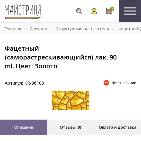
0
Главная
Декупаж
Структурные пасты и гели
Фацетный (с
Фацетный
(саморастрескивающийся) лак, 90
ml. Цвет: Золото
Артикул: KR-96109
Нет в наличии
Описание
Отзывы (0)
Оплата и доставка