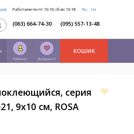
Київ
Работаем пн-пт 10-19, сб-вс 10-18
Ru
Ua
(063) 664-74-30
(095) 557-13-48
КОШИК
и
Кабинет
Выбрано 0
моклеющийся, серия
1, 9х10 см, ROSA