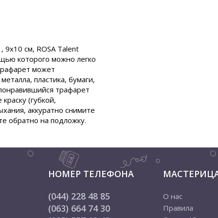
 9х10 см, ROSA Talent
щью которого можно легко
 Трафарет может
металла, пластика, бумаги,
е понравившийся трафарет
краску (губкой,
ыхания, аккуратно снимите
те обратно на подложку.
НОМЕР ТЕЛЕФОНА
МАСТЕРИЦ
(044) 228 48 85
О нас
(063) 664 74 30
Правила