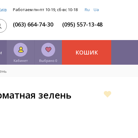
Київ
Работаем пн-пт 10-19, сб-вс 10-18
Ru
Ua
(063) 664-74-30
(095) 557-13-48
КОШИК
и
Кабинет
Выбрано 0
ень
оматная зелень