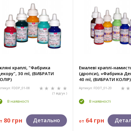
кляні краплі, "Фабрика
Емалеві краплі-намис
екору", 30 ml, (ВИБРАТИ
(дропси), «Фабрика Де
ОЛІР)
40 ml, (ВИБРАТИ КОЛІР)
ртикул: FDDP_01-08
Артикул: FDDT_01-20
(1 відгук )
В наявності
В наявності
80 грн
64 грн
Детально
Дета
т
от