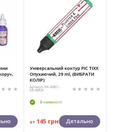
тини
Універсальний контур PIC TIXX
кору»,
Опухаючий, 29 ml, (ВИБРАТИ
КОЛІР)
Артикул: KR-49801 -
KR-49820
В наявності
145 грн
льно
Детально
от