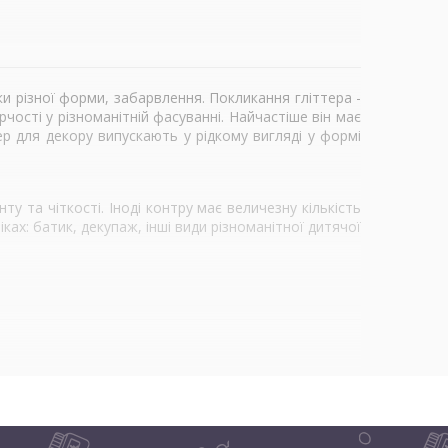
и різної форми, забарвлення. Покликання гліттера -
ості у різноманітній фасуванні. Найчастіше він має
ер для декору випускають у рідкому вигляді у формі
 та чіткості. Іноді контру має величезну кількість
ках: батик, декупаж, інші види різноманітної дитячої