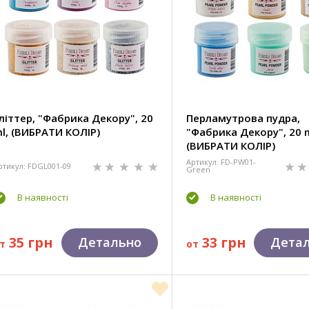
літтер, "Фабрика Декору", 20
Перламутрова пудра,
l, (ВИБРАТИ КОЛІР)
"Фабрика Декору", 20 m
(ВИБРАТИ КОЛІР)
Артикул: FD-PW01-
ртикул: FDGL001-09
Green
В наявності
В наявності
35 грн
33 грн
Детально
Дета
т
от