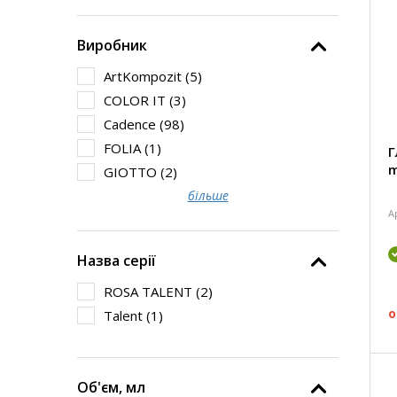
Виробник
ArtKompozit (
5
)
COLOR IT (
3
)
Cadence (
98
)
FOLIA (
1
)
Г
m
GIOTTO (
2
)
більше
А
Назва серії
ROSA TALENT (
2
)
о
Talent (
1
)
Об'єм, мл