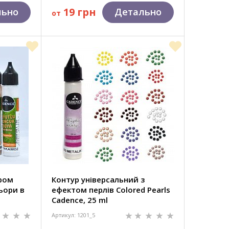
19 грн
льно
Детально
от
ером
Контур універсальний з
льори в
ефектом перлів Colored Pearls
Cadence, 25 ml
Артикул: 1201_5