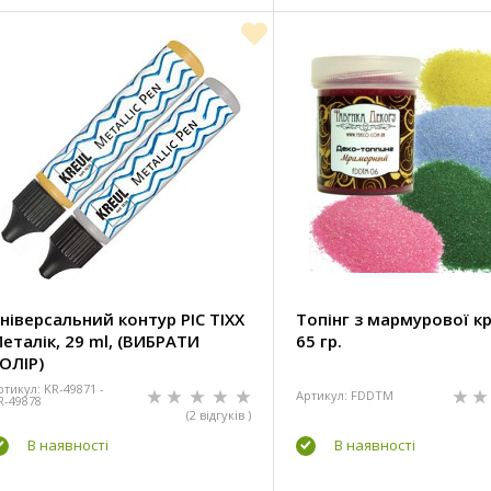
ніверсальний контур PIC TIXX
Топінг з мармурової к
еталік, 29 ml, (ВИБРАТИ
65 гр.
ОЛІР)
ртикул: KR-49871 -
Артикул: FDDTM
R-49878
(2 відгуків )
В наявності
В наявності