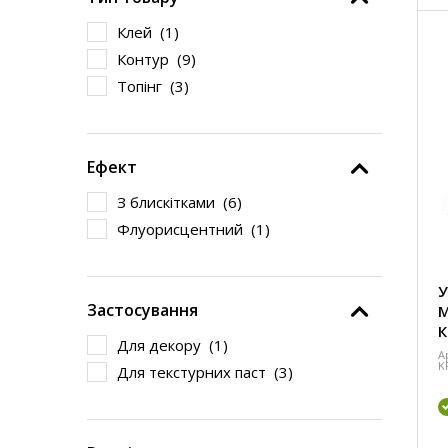
Клей (
1
)
Контур (
9
)
Топінг (
3
)
Ефект
З блискітками (
6
)
Флуорисцентний (
1
)
У
Застосування
М
К
Для декору (
1
)
А
K
Для текстурних паст (
3
)