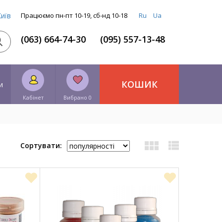
Київ
Працюємо пн-пт 10-19, сб-нд 10-18
Ru
Ua
(063) 664-74-30
(095) 557-13-48
КОШИК
и
Кабінет
Вибрано 0
Сортувати: