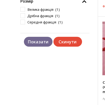
Розмір
о
Велика фракція (
1
)
Дрібна фракція (
1
)
Середня фракція (
1
)
C
(
m
А