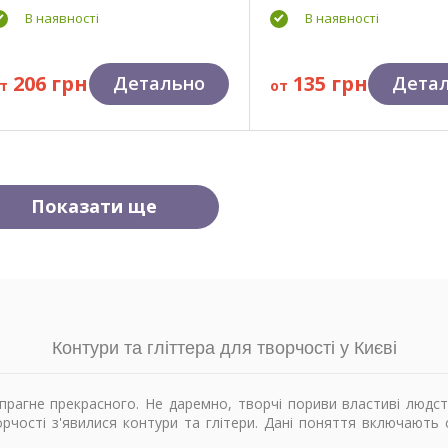
В наявності
В наявності
206 грн
135 грн
Детально
Дета
т
от
Показати ще
Контури та гліттера для творчості у Києві
 прагне прекрасного. Не даремно, творчі пориви властиві людс
рчості з'явилися контури та глітери. Дані поняття включають 