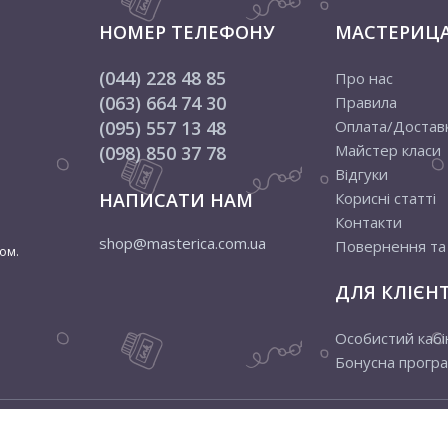
льних тубах, об'ємом 20 мл. Гострий та тонкий носик, яким о
НОМЕР ТЕЛЕФОНУ
МАСТЕРИЦ
ю. Контур на поверхні дає можливість створити цікавий та 
тернет-магазині можна придбати різні контури та глітери, є коль
(044) 228 48 85
Про нас
(063) 664 74 30
Правила
(095) 557 13 48
Оплата/Достав
Майстер класи
(098) 850 37 78
Відгуки
НАПИСАТИ НАМ
Корисні статті
Контакти
shop@masterica.com.ua
Повернення та
ом.
ДЛЯ КЛІЄНТ
Особистий кабі
Бонусна прогр