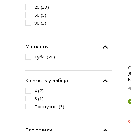
20 (
23
)
50 (
5
)
90 (
3
)
Місткість
Туба (
20
)
С
Д
К
Кількість у наборі
А
4 (
2
)
6 (
1
)
Поштучно (
3
)
о
Тип товару