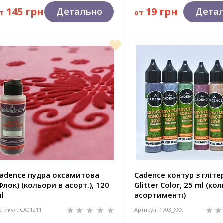
145 грн
19 грн
Детально
Дета
т
от
adence пудра оксамитова
Cadence контур з гліт
Флок) (кольори в асорт.), 120
Glitter Color, 25 ml (ко
l
асортименті)
ртикул: CA01211
Артикул: 1703_XXX