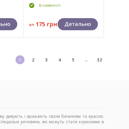
В наявності
175 грн
льно
Детально
от
1
2
3
4
5
...
32
тву дивують і вражають своїм баченням та красою.
спеціальні речовини, які можуть стати корисними в