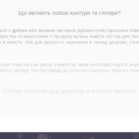
Що являють собою контури та глітери?
ся з дрібних або великих частинок рубаної полістиролової плівк
унства та мерехтіння. У продажу можна знайти гліттер для творч
в ємність. Але для зручності нанесення в техніці декупаж, гліт
ристовується як декор елементів, яким необхідно надати акценту
зного декору. Контур підійде до роботи у багатьох творчих техні
Гліттер та контур для декупажу в інтернет магазині