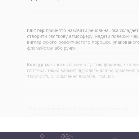
Гліттер
прийнято називати речовина, яка складаєть
створити святкову атмосферу, надати поверхні чакл
вигляд сухого розсипчастого порошку, упакованого 
фломайстра або ручки.
Контур
має щось спільне з густою фарбою, яка вико
гліттера, такий варіант підходить для оформлення рі
творчості, оформлення виробів, іграшок.
Переваги використання контуру у його якостях:
- Легко лягає на будь-яку поверхню;
- Зручний у роботі;
- не токсичний та безпечний;
- Універсальний.