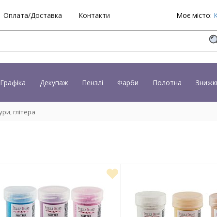
Оплата/Доставка
Контакти
Моє місто:
Графіка
Декупаж
Пензлі
Фарби
Полотна
Знижк
ри, глітера