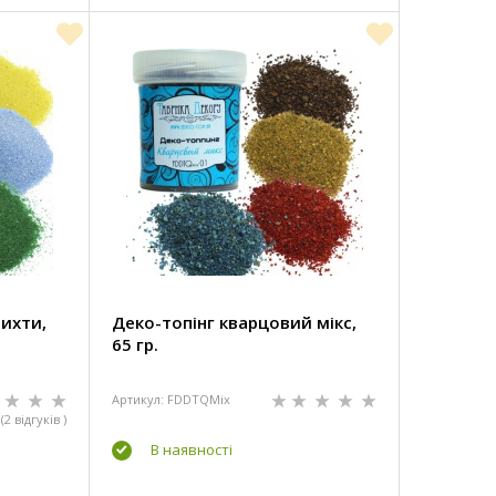
рихти,
Деко-топінг кварцовий мікс,
65 гр.
Артикул: FDDTQMix
(2 відгуків )
В наявності