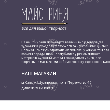
Часто контури для декупажу виробляються у спеціа
рівно наносити малюнок або орнамент на поверхн
виконаний у різній тематиці та інтерпретації. В ін
прикрасою.
На нашому сайті ви знайдете великий вибір товарів для
художників, рукоділля та творчості за найкращими цінами!
Новачки – зможуть отримати кваліфіковану консультацію та
корисні поради, щоб не загубитися у різноманітності
матеріалів. Художній магазин знаходиться у Києві, але
творчість не має меж, ми робимо доставку Україною та Києв
НАШ МАГАЗИН
м.Київ, м.Шулявська
,
пр-т Перемоги, 45
дивитися на карті
© 2026 Мастерица. Всі права захищені