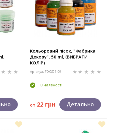
Кольоровий пісок, "Фабрика
l,
Декору", 50 ml, (ВИБРАТИ
КОЛІР)
Артикул: FDCS01-09
В наявності
22 грн
льно
Детально
от