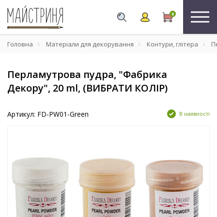
0
Головна
Матеріали для декорування
Контури, глітера
Пе
Перламутрова пудра, "Фабрика
Декору", 20 ml, (ВИБРАТИ КОЛІР)
Артикул: FD-PW01-Green
В наявності