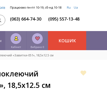
Київ
Працюємо пн-пт 10-19, сб-нд 10-18
Ru
Ua
(063) 664-74-30
(095) 557-13-48
КОШИК
и
Кабінет
Вибрано 0
еючий «Завитки-051», 18,5х12.5 см
моклеючий
, 18,5х12.5 см