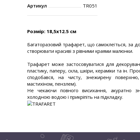
Артикул
TR051
Розмір: 18,5х12.5 см
Багаторазовий трафарет, що самоклеїться, за д
створювати красиві з рівними краями малюнки.
Трафарет може застосовуватися для декоруванн
пластику, паперу, скла, шкіри, кераміки та ін. Пр
сподобався, на чисту, знежирену поверхню,
мастихіном, пензлем).
Не чекаючи повного висихання, акуратно зн
холодною водою і прикріпіть на підкладку.