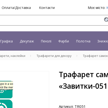
Оплата/Доставка
Контакти
Моє місто:
Графіка
Декупаж
Пензлі
Фарби
Полотна
Знижк
арети, наклейки
Трафарети для декору
Трафарет самокл
Трафарет са
«Завитки-051»
Артикул: TR051