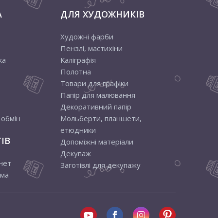
А
ДЛЯ ХУДОЖНИКІВ
Художні фарби
Пензлі, мастихіни
ка
Каліграфія
Полотна
Товари для графіки
Папір для малювання
Декоративний папір
 обмін
Мольберти, планшети,
етюдники
ІВ
Допоміжні матеріали
Декупаж
нет
Заготівлі для декупажу
ама