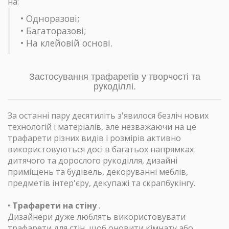
на:
• Одноразові;
• Багаторазові;
• На клейовій основі.
Застосування трафаретів у творчості та
рукоділлі.
За останні пару десятиліть з'явилося безліч нових
технологій і матеріалів, але незважаючи на це
трафарети різних видів і розмірів активно
використовуються досі в багатьох напрямках
дитячого та дорослого рукоділля, дизайні
приміщень та будівель, декоруванні меблів,
предметів інтер'єру, декупажі та скрапбукінгу.
•
Трафарети на стіну
.
Дизайнери дуже люблять використовувати
трафарети для стін, щоб оновити кімнату або