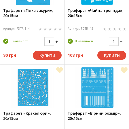
Трафарет «Гілка сакури»,
Трафарет «Чайна троянда»,
20х15см
20х15см
Артикул: FDTR 114
Артикул: FDTR115
В наявності
В наявності
Купити
Купити
90 грн
108 грн
Трафарет «Кракелюри»,
Трафарет «Вірний розмір»,
20х15см
20х15см