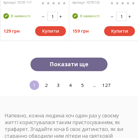
Артикул: FDTR 117
Артикул: FDTR120
В наявності
В наявності
Купити
Купити
129 грн
159 грн
Показати ще
1
2
3
4
5
...
127
Напевно, кожна людина хоч один раз у своєму
житті користувалася таким пристосуванням, як
трафарет. Згадайте хоча б своє дитинство, як ви
старанно обводили ним літери на святковій