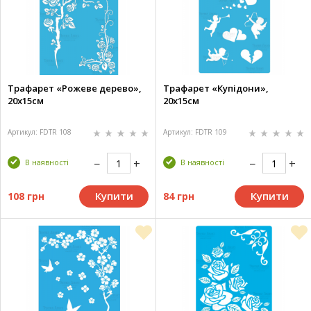
Трафарет «Рожеве дерево»,
Трафарет «Купідони»,
20х15см
20х15см
Артикул: FDTR 108
Артикул: FDTR 109
В наявності
В наявності
Купити
Купити
108 грн
84 грн