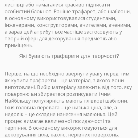
листівці або намагалися красиво підписати
особистий блокнот. Раніше трафарет, або шаблони,
в основному використовувалися студентами,
інженерами, конструкторами, вчителями, вченими,
а зараз цей атрибут все частіше застосовують у
творчій сфері для декорування предметів або
приміщень.
Які бувають трафарети для творчості?
Перше, на що необхідно звернути увагу перед тим,
як купити трафарети – це матеріал, з якого вони
виготовлені. Вибір матеріалу залежить від того, яку
поверхню ви збираєтеся розписувати і чим.
Найбільшу популярність мають плівкові шаблони.
Їхня головна перевага – це низька ціна, але, а
недолік – це складне нанесення малюнка. Цей
процес вимагає величезної посидючості та
терпіння. В основному використовуються для
декорування скла, кахлю, нерівних поверхонь.