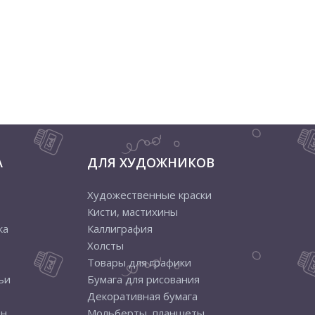
А
ДЛЯ ХУДОЖНИКОВ
Художественные краски
Кисти, мастихины
ка
Каллиграфия
Холсты
Товары для графики
ьи
Бумага для рисования
Декоративная бумага
ен
Мольберты, планшеты,