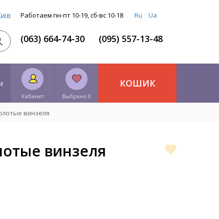
Київ
Работаем пн-пт 10-19, сб-вс 10-18
Ru
Ua
(063) 664-74-30
(095) 557-13-48
КОШИК
и
Кабинет
Выбрано 0
олотые винзеля
лотые винзеля