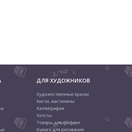
А
ДЛЯ ХУДОЖНИКОВ
Художественные краски
Кисти, мастихины
ка
Каллиграфия
Холсты
Товары для графики
ьи
Бумага для рисования