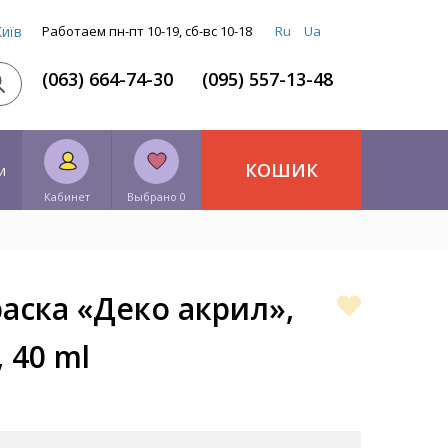
Київ
Работаем пн-пт 10-19, сб-вс 10-18
Ru
Ua
(063) 664-74-30
(095) 557-13-48
КОШИК
и
Кабинет
Выбрано 0
аска «Деко акрил»,
 40 ml