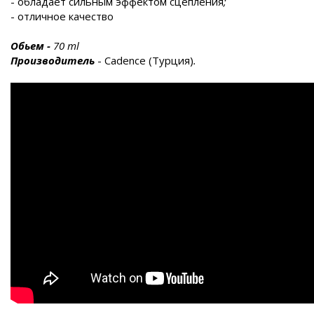
- обладает сильным эффектом сцепления
;
- отличное качество
Обьем
-
70
ml
Производитель
- Cadence (Турция)
.