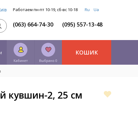
Київ
Работаем пн-пт 10-19, сб-вс 10-18
Ru
Ua
(063) 664-74-30
(095) 557-13-48
КОШИК
и
Кабинет
Выбрано 0
м
 кувшин-2, 25 см