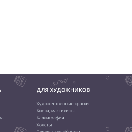
А
ДЛЯ ХУДОЖНИКОВ
Художественные краски
Кисти, мастихины
ка
Каллиграфия
Холсты
Товары для графики