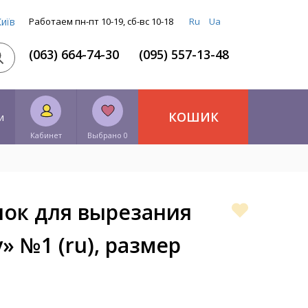
Київ
Работаем пн-пт 10-19, сб-вс 10-18
Ru
Ua
(063) 664-74-30
(095) 557-13-48
КОШИК
и
Кабинет
Выбрано 0
нок для вырезания
» №1 (ru), размер