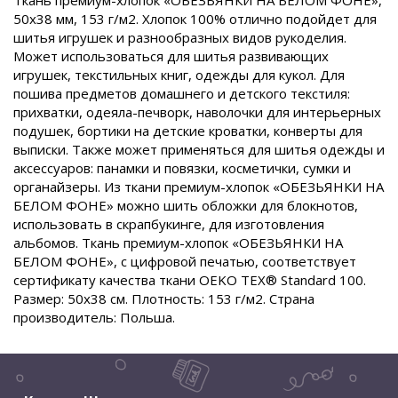
Ткань премиум-хлопок «ОБЕЗЬЯНКИ НА БЕЛОМ ФОНЕ»,
50х38 мм, 153 г/м2. Хлопок 100% отлично подойдет для
шитья игрушек и разнообразных видов рукоделия.
Может использоваться для шитья развивающих
игрушек, текстильных книг, одежды для кукол. Для
пошива предметов домашнего и детского текстиля:
прихватки, одеяла-печворк, наволочки для интерьерных
подушек, бортики на детские кроватки, конверты для
выписки. Также может применяться для шитья одежды и
аксессуаров: панамки и повязки, косметички, сумки и
органайзеры. Из ткани премиум-хлопок «ОБЕЗЬЯНКИ НА
БЕЛОМ ФОНЕ» можно шить обложки для блокнотов,
использовать в скрапбукинге, для изготовления
альбомов. Ткань премиум-хлопок «ОБЕЗЬЯНКИ НА
БЕЛОМ ФОНЕ», с цифровой печатью, соответствует
сертификату качества ткани OEKO TEX® Standard 100.
Размер: 50х38 см. Плотность: 153 г/м2. Страна
производитель: Польша.